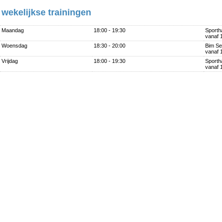
wekelijkse trainingen
Maandag
18:00 - 19:30
Sporth
vanaf 
Woensdag
18:30 - 20:00
Bim S
vanaf 
Vrijdag
18:00 - 19:30
Sporth
vanaf 