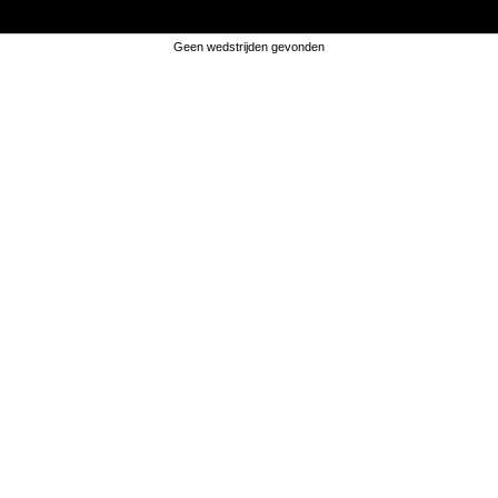
THUISPLOEG
-
BEZOEKERS
Geen wedstrijden gevonden